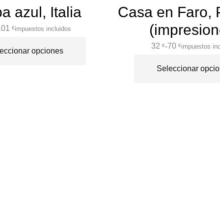
a azul, Italia
Casa en Faro, 
(impresion
101
impuestos incluidos
€
32
70
-
impuestos inc
€
€
eccionar opciones
Seleccionar opci