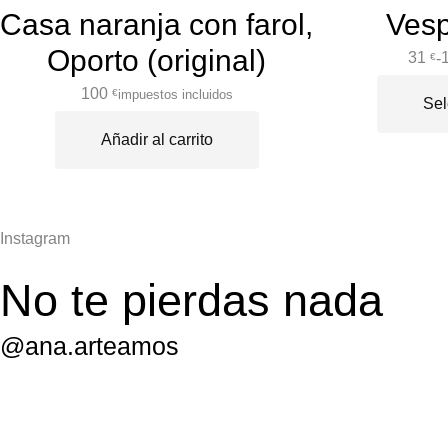
Casa naranja con farol,
Vesp
Oporto (original)
31
-
€
100
impuestos incluidos
€
Sel
Añadir al carrito
Instagram
No te pierdas nada
@ana.arteamos