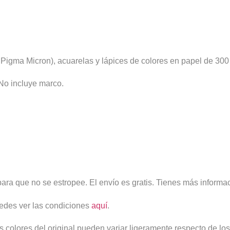
ina Pigma Micron), acuarelas y lápices de colores en papel de 3
 No incluye marco.
ara que no se estropee. El envío es gratis. Tienes más informa
edes ver las condiciones
aquí
.
os colores del original pueden variar ligeramente respecto de los