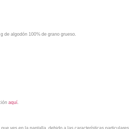
00 g de algodón 100% de grano grueso.
ción
aquí
.
 que ves en la pantalla, debido a las características particulares